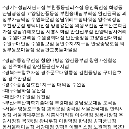
<경기> 성남서판교점
부천중동팰리스점
용인죽전점
화성동
탄남광장점
고양일산풍동점
부천송내남부역점
안산원곡점
의
정부가능역점
수원북문점
성남위례트램타워점
양주덕정점
포천양문점
평택비전점
양평용문점
의왕오전점
군포산본학원
가점
성남위례호반점
시흥시화점
안산선부점
안양박달사거리
점
수원매교역점
수원경희대점
안산중앙점
고양일산대화점
수원구매탄점
수원칠보점
용인수지2지구점
안성중앙로점
의
정부동오마을점
성남판교봇들마을점
<경남>통영무전점
창원대방점
양산중부점
창원마산합성
점
진주하대점
양산물금신도시점
<경북>포항효자점
경주문무대왕릉점
김천중앙점
구미원호
점
경주안강점
<광주>풍암점
효천1지구점
대의점
수완점
<대구>율하점
용산점
<대전>가수원점
유천점
<부산>부산과학기술대점
부경대점
경남정보대점
토곡점
<서울> 영등포구청점
광화문점
중곡점
서울건국대점
만리시
장점
서울외대후문점
시흥사거리점
이수역점
정릉시장점
우
림시장점
목3동점
광나루점
아현역점
한남점
송파풍납점
동서울터미널점
서강대점
양평하이팰리스점
노원역점
목2단