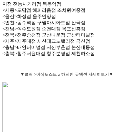
지점
전농사거리점
목동역점
<세종>도담점
해피라움점
조치원여중점
<울산>화정점
울주언양점
<인천>동수역점
구월아시아드점
산곡점
<전남>여수도원점
순천대점
목포신흥점
<전북>전주송천점
군산나운점
군산터미널점
<제주>제주대점
서산테크노밸리점
금산점
<충남>태안터미널점
서산부춘점
논산내동점
<충북>청주서원대점
청주분평점
제천하소점
▼
클릭 >이삭토스트 x 해피빈 굿액션 자세히보기▼