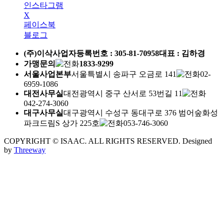
인스타그램
X
페이스북
블로그
(주)이삭
사업자등록번호 :
305-81-70958
대표 : 김하경
가맹문의
1833-9299
서울사업본부
서울특별시 송파구 오금로 141
02-
6959-1086
대전사무실
대전광역시 중구 산서로 53번길 11
042-274-3060
대구사무실
대구광역시 수성구 동대구로 376 범어숲화성
파크드림S 상가 225호
053-746-3060
COPYRIGHT © ISAAC. ALL RIGHTS RESERVED.
Designed
by
Threeway