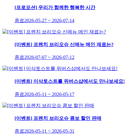
[프로모션] 우리가 함께한 행복한 시간
종료
2026-05-27 ~ 2026-07-14
[이벤트] 프렌치 브리오슈 신메뉴 메인 재료는?
종료
2026-07-07 ~ 2026-07-12
[이벤트] 이삭토스트를 위버스샵에서도 만나보세요!
종료
2026-05-11 ~ 2026-05-17
[이벤트] 프렌치 브리오슈 콤보 할인 판매
종료
2026-05-11 ~ 2026-05-31