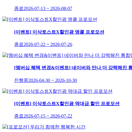
종료
2026-07-13 ~ 2026-08-07
[이벤트] 이삭토스트X할인광 앵콜 프로모션
종료
2026-07-22 ~ 2026-07-26
[멤버십 혜택 변경&이벤트] 네이버와 만나 더 강력해진 
진행중
2026-04-30 ~ 2026-10-30
[이벤트] 이삭토스트X할인광 역대급 할인 프로모션
종료
2026-07-15 ~ 2026-07-22