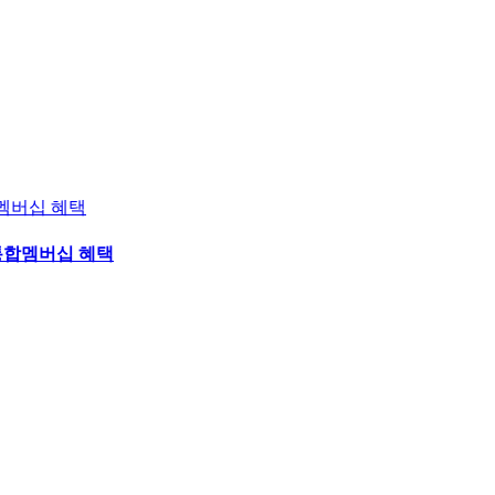
통합멤버십 혜택