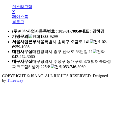
인스타그램
X
페이스북
블로그
(주)이삭
사업자등록번호 :
305-81-70958
대표 : 김하경
가맹문의
1833-9299
서울사업본부
서울특별시 송파구 오금로 141
02-
6959-1086
대전사무실
대전광역시 중구 산서로 53번길 11
042-274-3060
대구사무실
대구광역시 수성구 동대구로 376 범어숲화성
파크드림S 상가 225호
053-746-3060
COPYRIGHT © ISAAC. ALL RIGHTS RESERVED.
Designed
by
Threeway