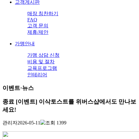
고객게시판
매장 칭찬하기
FAQ
고객 문의
제휴/제안
가맹안내
가맹 상담 신청
비용 및 절차
교육프로그램
인테리어
이벤트·뉴스
종료
[이벤트] 이삭토스트를 위버스샵에서도 만나보
세요!
관리자
2026-05-11
1399