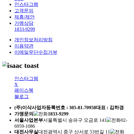
인스타그램
고객문의
제휴/제안
가맹상담
1833-9299
개인정보처리방침
이용약관
이메일무단수집거부
인스타그램
X
페이스북
블로그
(주)이삭
사업자등록번호 :
305-81-70958
대표 : 김하경
가맹문의
1833-9299
서울사업본부
서울특별시 송파구 오금로 141
02-
6959-1086
대전사무실
대전광역시 중구 산서로 53번길 11