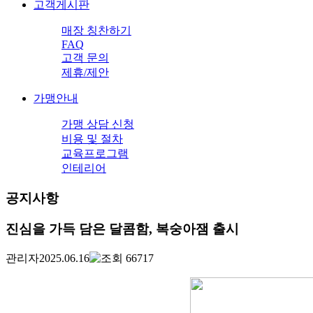
고객게시판
매장 칭찬하기
FAQ
고객 문의
제휴/제안
가맹안내
가맹 상담 신청
비용 및 절차
교육프로그램
인테리어
공지사항
진심을 가득 담은 달콤함, 복숭아잼 출시
관리자
2025.06.16
66717