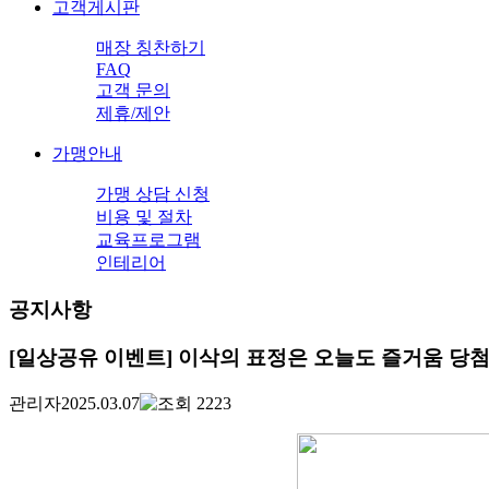
고객게시판
매장 칭찬하기
FAQ
고객 문의
제휴/제안
가맹안내
가맹 상담 신청
비용 및 절차
교육프로그램
인테리어
공지사항
[일상공유 이벤트] 이삭의 표정은 오늘도 즐거움 당
관리자
2025.03.07
2223