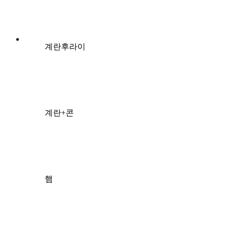
계란후라이
계란+콘
햄