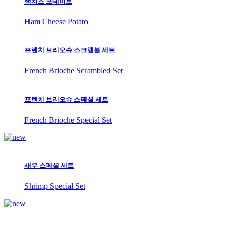
햄치즈 포테이토
Ham Cheese Potato
프렌치 브리오슈 스크램블 세트
French Brioche Scrambled Set
프렌치 브리오슈 스페셜 세트
French Brioche Special Set
새우 스페셜 세트
Shrimp Special Set