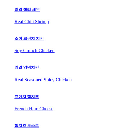
리얼 칠리 새우
Real Chili Shrimp
소이 크런치 치킨
Soy Crunch Chicken
리얼 양념치킨
Real Seasoned Spicy Chicken
프렌치 햄치즈
French Ham Cheese
햄치즈 토스트