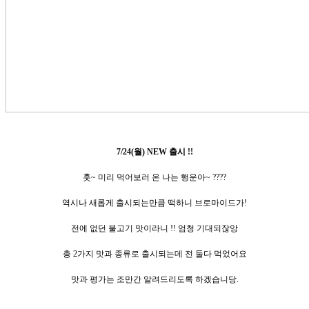
7/24(월) NEW 출시
!!
훗~ 미리 먹어보러 온 나는 행운아~ ????
역시나 새롭게 출시되는만큼 떡하니 브로마이드가!
전에 없던 불고기 맛이라니 !! 엄청 기대되잖앙
총 2가지 맛과 종류로 출시되는데 전 둘다 먹었어요
맛과 평가는 조만간 알려드리도록 하겠습니당.