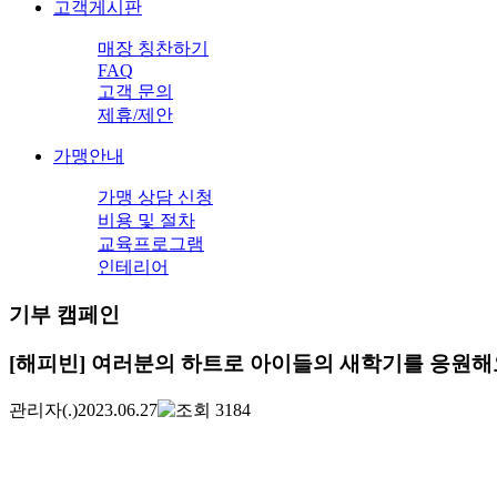
고객게시판
매장 칭찬하기
FAQ
고객 문의
제휴/제안
가맹안내
가맹 상담 신청
비용 및 절차
교육프로그램
인테리어
기부 캠페인
[해피빈] 여러분의 하트로 아이들의 새학기를 응원해
관리자
(.)
2023.06.27
3184