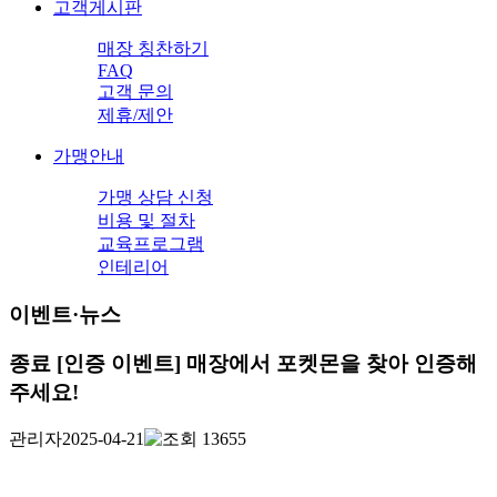
고객게시판
매장 칭찬하기
FAQ
고객 문의
제휴/제안
가맹안내
가맹 상담 신청
비용 및 절차
교육프로그램
인테리어
이벤트·뉴스
종료
[인증 이벤트] 매장에서 포켓몬을 찾아 인증해
주세요!
관리자
2025-04-21
13655