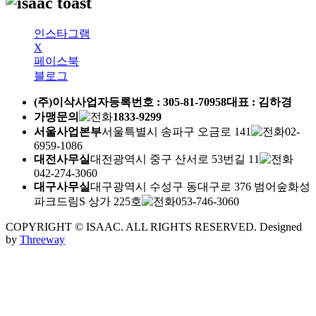
인스타그램
X
페이스북
블로그
(주)이삭
사업자등록번호 :
305-81-70958
대표 : 김하경
가맹문의
1833-9299
서울사업본부
서울특별시 송파구 오금로 141
02-
6959-1086
대전사무실
대전광역시 중구 산서로 53번길 11
042-274-3060
대구사무실
대구광역시 수성구 동대구로 376 범어숲화성
파크드림S 상가 225호
053-746-3060
COPYRIGHT © ISAAC. ALL RIGHTS RESERVED.
Designed
by
Threeway